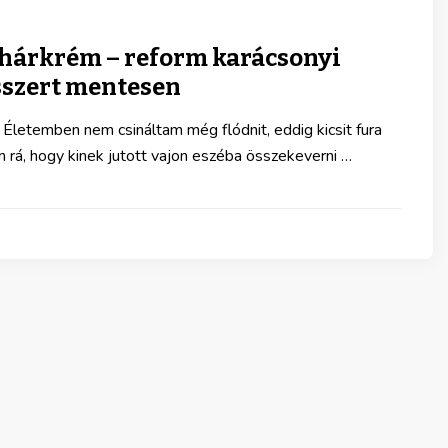
ohárkrém – reform karácsonyi
sszert mentesen
 Életemben nem csináltam még flódnit, eddig kicsit fura
rá, hogy kinek jutott vajon eszéba összekeverni …