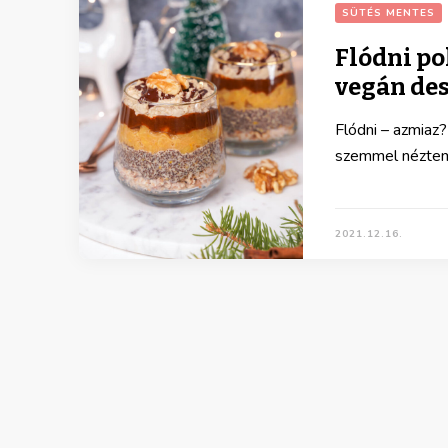
SÜTÉS MENTES
Flódni p
vegán de
Flódni – azmiaz?
szemmel néztem 
2021.12.16.