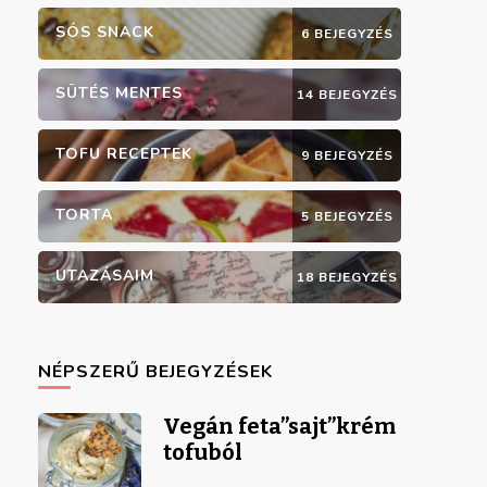
SÓS SNACK
6 BEJEGYZÉS
SÜTÉS MENTES
14 BEJEGYZÉS
TOFU RECEPTEK
9 BEJEGYZÉS
TORTA
5 BEJEGYZÉS
UTAZÁSAIM
18 BEJEGYZÉS
NÉPSZERŰ BEJEGYZÉSEK
Vegán feta”sajt”krém
tofuból