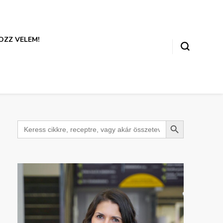
ZZ VELEM!
Search Button
Search
for: