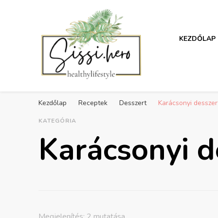
KEZDŐLAP
Egészséges életmód inspirá
Receptek, sport, inspiráció az egészséges életmódra
Kezdőlap
Receptek
Desszert
Karácsonyi desszer
KATEGÓRIA
Karácsonyi d
Megjelenítés: 2 mutatása