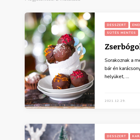
DESSZERT
ENE
SÜTÉS MENTES
Zserbógo
Sorakoznak a men
bár én karácson
helyüket, …
2021.12.29.
DESSZERT
KAR