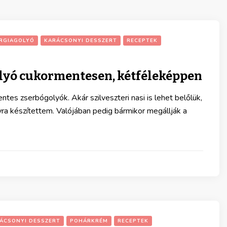
RGIAGOLYÓ
KARÁCSONYI DESSZERT
RECEPTEK
lyó cukormentesen, kétféleképpen
tes zserbógolyók. Akár szilveszteri nasi is lehet belőlük,
yra készítettem. Valójában pedig bármikor megállják a
ÁCSONYI DESSZERT
POHÁRKRÉM
RECEPTEK