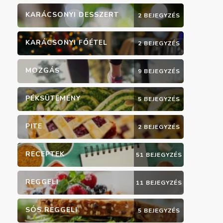
KARÁCSONYI DESSZERT
2 BEJEGYZÉS
KARÁCSONYI FŐÉTEL
2 BEJEGYZÉS
MOZGÁS
9 BEJEGYZÉS
PÉKSÜTEMÉNY
5 BEJEGYZÉS
PITE
2 BEJEGYZÉS
RECEPTEK
51 BEJEGYZÉS
REGGELI
11 BEJEGYZÉS
SÓS REGGELI
5 BEJEGYZÉS