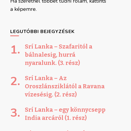
Ha szeretnél többet tudni rólam, kattints
a képemre.
LEGUTÓBBI BEJEGYZÉSEK
Srí Lanka – Szafaritól a
bálnalesig, hurrá
nyaralunk. (3. rész)
Srí Lanka – Az
Oroszlánsziklától a Ravana
vízesésig. (2. rész)
Srí Lanka – egy könnycsepp
India arcáról (1. rész)