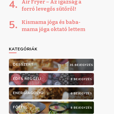
Air Fryer – Az igazság a
forró levegős sütőről!
Kismama jóga és baba-
mama jóga oktató lettem
KATEGÓRIÁK
DESSZERT
35 BEJEGYZÉS
ÉDES REGGELI
8 BEJEGYZÉS
ENERGIAGOLYÓ
6 BEJEGYZÉS
FŐÉTEL
8 BEJEGYZÉS