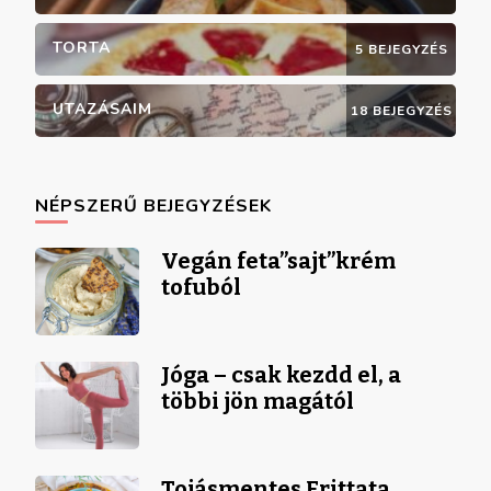
TORTA
5 BEJEGYZÉS
UTAZÁSAIM
18 BEJEGYZÉS
NÉPSZERŰ BEJEGYZÉSEK
Vegán feta”sajt”krém
tofuból
Jóga – csak kezdd el, a
többi jön magától
Tojásmentes Frittata