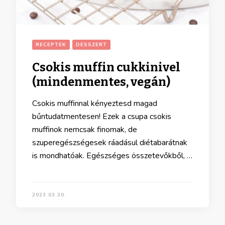
RECEPTEK
DESSZERT
Csokis muffin cukkinivel
(mindenmentes, vegán)
Csokis muffinnal kényeztesd magad
bűntudatmentesen! Ezek a csupa csokis
muffinok nemcsak finomak, de
szuperegészségesek ráadásul diétabarátnak
is mondhatóak. Egészséges összetevőkből, …
2023.03.30.