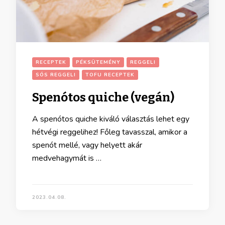
RECEPTEK
PÉKSÜTEMÉNY
REGGELI
SÓS REGGELI
TOFU RECEPTEK
Spenótos quiche (vegán)
A spenótos quiche kiváló választás lehet egy
hétvégi reggelihez! Főleg tavasszal, amikor a
spenót mellé, vagy helyett akár
medvehagymát is …
2023.04.08.