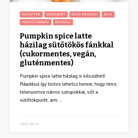
RECEPTEK
DESSZERT
ÉDES REGGELI
ŐSZI
PÉKSÜTEMÉNY
REGGELI
Pumpkin spice latte
házilag sütőtökös fánkkal
(cukormentes, vegán,
gluténmentes)
Pumpkin spice latte házilag is készülhet!
Ráadásul így biztos lehetsz benne, hogy nincs
telenyomva cukros szirupokkal, sőt a
sütőtökpürét, ami …
2022.09.13.