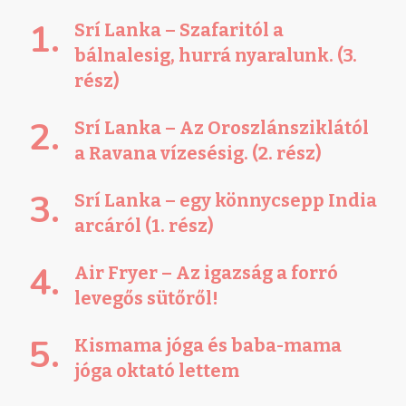
Srí Lanka – Szafaritól a
bálnalesig, hurrá nyaralunk. (3.
rész)
Srí Lanka – Az Oroszlánsziklától
a Ravana vízesésig. (2. rész)
Srí Lanka – egy könnycsepp India
arcáról (1. rész)
Air Fryer – Az igazság a forró
levegős sütőről!
Kismama jóga és baba-mama
jóga oktató lettem