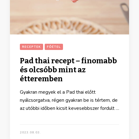
RECEPTEK
FŐÉTEL
Pad thai recept – finomabb
és olcsóbb mint az
étteremben
Gyakran megyek el a Pad thai előtt
nyálcsorgatva, régen gyakran be is tértem, de
az utóbbi időben kicsit kevesebbszer fordult …
2023.08.03.