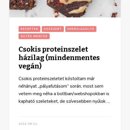
RECEPTEK
DESSZERT
ENERGIAGOLYÓ
SÜTÉS MENTES
Csokis proteinszelet
házilag (mindenmentes
vegán)
Csokis proteinszeletet kóstoltam már
néhányat „pályafutásom” során, most sem
vetem meg néha a boltban/webshopokban is
kapható szeleteket, de szívesebben nyúlok …
2022.08.11.