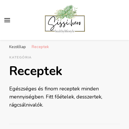
Egészséges életmód
Receptek, sport, inspiráció az egészséges
inspiráció
Kezdőlap
Receptek
életmódra
KATEGÓRIA
Receptek
Egészséges és finom receptek minden
mennyiségben. Fitt főételek, desszertek,
rágcsálnivalók.