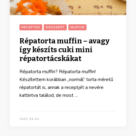
RECEPTEK
DESSZERT
MUFFIN
Répatorta muffin – avagy
így készíts cuki mini
répatortácskákat
Répatorta muffin? Répatorta muffin!
Készítettem korábban „normál” torta méretű
répatortát is, annak a receptjét a nevére
kattintva találod, de most …
2023.04.04.