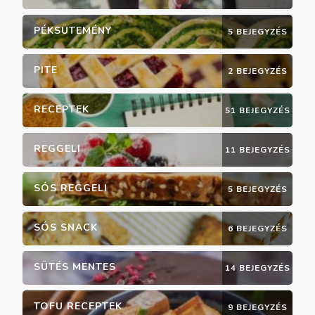
PÉKSÜTEMÉNY
5 BEJEGYZÉS
PITE
2 BEJEGYZÉS
RECEPTEK
51 BEJEGYZÉS
REGGELI
11 BEJEGYZÉS
SÓS REGGELI
5 BEJEGYZÉS
SÓS SNACK
6 BEJEGYZÉS
SÜTÉS MENTES
14 BEJEGYZÉS
TOFU RECEPTEK
9 BEJEGYZÉS