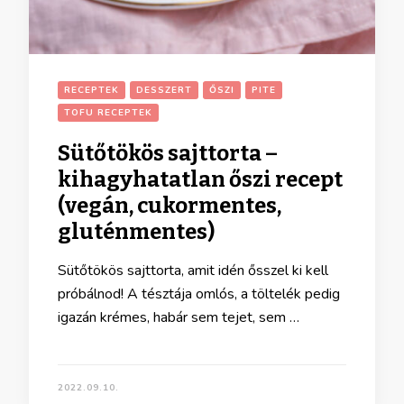
RECEPTEK
DESSZERT
ŐSZI
PITE
TOFU RECEPTEK
Sütőtökös sajttorta –
kihagyhatatlan őszi recept
(vegán, cukormentes,
gluténmentes)
Sütőtökös sajttorta, amit idén ősszel ki kell
próbálnod! A tésztája omlós, a töltelék pedig
igazán krémes, habár sem tejet, sem …
2022.09.10.