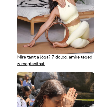
Mire tanít a jóga? 7 dolog, amire téged
is megtaníthat.