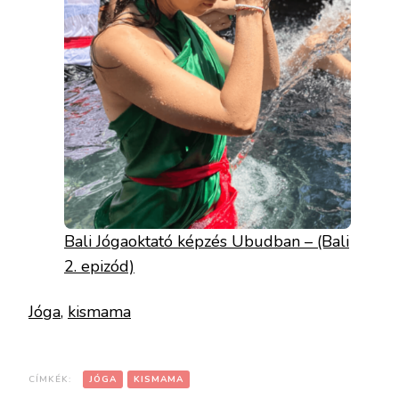
Bali Jógaoktató képzés Ubudban – (Bali
2. epizód)
Jóga
, 
kismama
CÍMKÉK:
JÓGA
KISMAMA