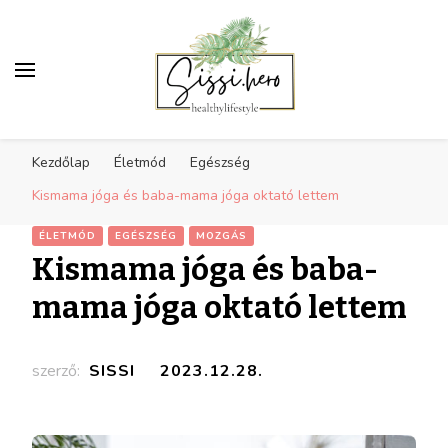
Egészséges életmód
Receptek, sport, inspiráció az egészséges
inspiráció
Kezdőlap
Életmód
Egészség
életmódra
Kismama jóga és baba-mama jóga oktató lettem
ÉLETMÓD
EGÉSZSÉG
MOZGÁS
Kismama jóga és baba-
mama jóga oktató lettem
szerző:
SISSI
2023.12.28.