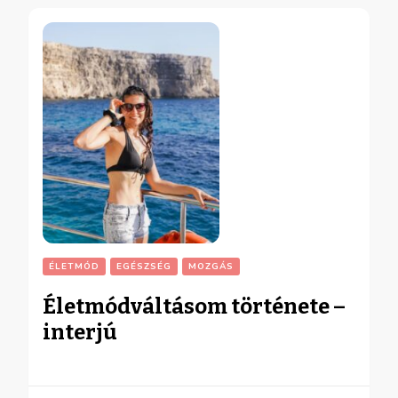
ÉLETMÓD
EGÉSZSÉG
MOZGÁS
Életmódváltásom története –
interjú