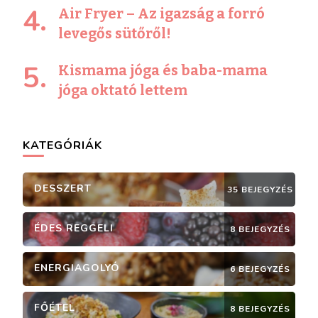
Air Fryer – Az igazság a forró
levegős sütőről!
Kismama jóga és baba-mama
jóga oktató lettem
KATEGÓRIÁK
DESSZERT
35 BEJEGYZÉS
ÉDES REGGELI
8 BEJEGYZÉS
ENERGIAGOLYÓ
6 BEJEGYZÉS
FŐÉTEL
8 BEJEGYZÉS