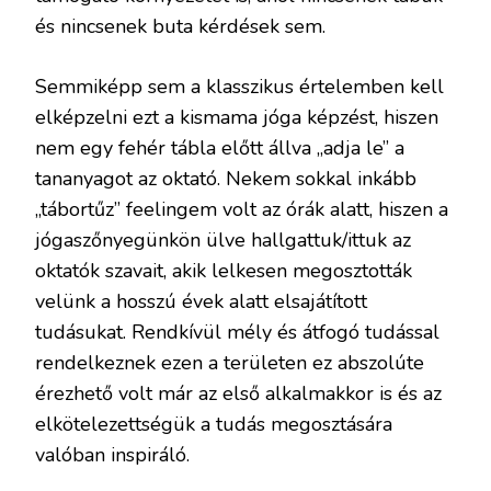
és nincsenek buta kérdések sem.
Semmiképp sem a klasszikus értelemben kell
elképzelni ezt a kismama jóga képzést, hiszen
nem egy fehér tábla előtt állva „adja le” a
tananyagot az oktató. Nekem sokkal inkább
„tábortűz” feelingem volt az órák alatt, hiszen a
jógaszőnyegünkön ülve hallgattuk/ittuk az
oktatók szavait, akik lelkesen megosztották
velünk a hosszú évek alatt elsajátított
tudásukat. Rendkívül mély és átfogó tudással
rendelkeznek ezen a területen ez abszolúte
érezhető volt már az első alkalmakkor is és az
elkötelezettségük a tudás megosztására
valóban inspiráló.