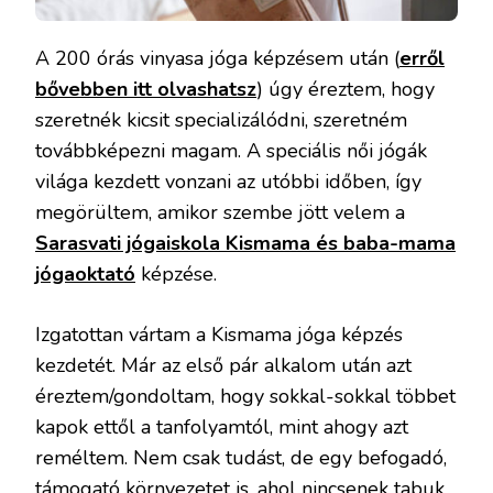
A 200 órás vinyasa jóga képzésem után (
erről
bővebben itt olvashatsz
) úgy éreztem, hogy
szeretnék kicsit specializálódni, szeretném
továbbképezni magam. A speciális női jógák
világa kezdett vonzani az utóbbi időben, így
megörültem, amikor szembe jött velem a
Sarasvati jógaiskola Kismama és baba-mama
jógaoktató
képzése.
Izgatottan vártam a Kismama jóga képzés
kezdetét. Már az első pár alkalom után azt
éreztem/gondoltam, hogy sokkal-sokkal többet
kapok ettől a tanfolyamtól, mint ahogy azt
reméltem. Nem csak tudást, de egy befogadó,
támogató környezetet is, ahol nincsenek tabuk