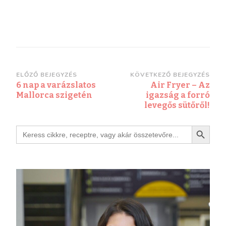
ELŐZŐ BEJEGYZÉS
KÖVETKEZŐ BEJEGYZÉS
6 nap a varázslatos
Air Fryer – Az
Mallorca szigetén
igazság a forró
levegős sütőről!
Search Button
Search
for: