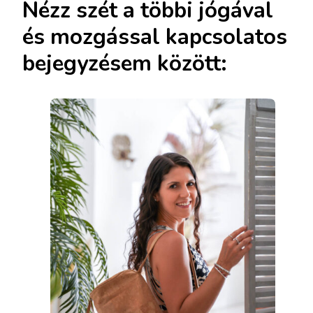
Nézz szét a többi jógával
és mozgással kapcsolatos
bejegyzésem között: