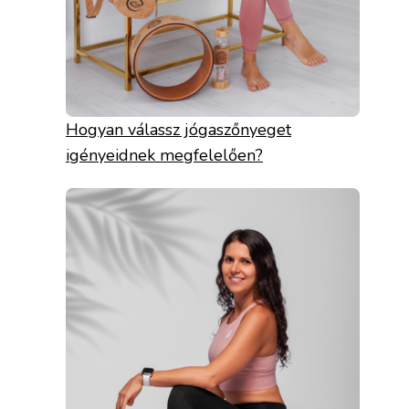
Hogyan válassz jógaszőnyeget
igényeidnek megfelelően?