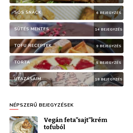
SÓS SNACK
6 BEJEGYZÉS
SÜTÉS MENTES
14 BEJEGYZÉS
TOFU RECEPTEK
9 BEJEGYZÉS
TORTA
5 BEJEGYZÉS
UTAZÁSAIM
18 BEJEGYZÉS
NÉPSZERŰ BEJEGYZÉSEK
Vegán feta”sajt”krém
tofuból