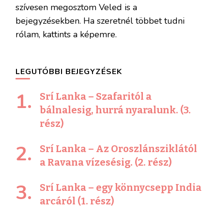
szívesen megosztom Veled is a
bejegyzésekben. Ha szeretnél többet tudni
rólam, kattints a képemre.
LEGUTÓBBI BEJEGYZÉSEK
Srí Lanka – Szafaritól a
bálnalesig, hurrá nyaralunk. (3.
rész)
Srí Lanka – Az Oroszlánsziklától
a Ravana vízesésig. (2. rész)
Srí Lanka – egy könnycsepp India
arcáról (1. rész)