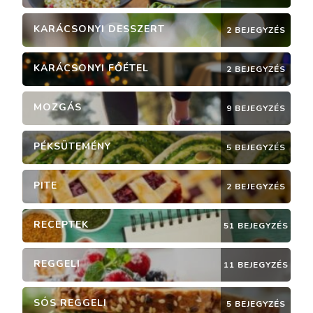
KARÁCSONYI DESSZERT
2 BEJEGYZÉS
KARÁCSONYI FŐÉTEL
2 BEJEGYZÉS
MOZGÁS
9 BEJEGYZÉS
PÉKSÜTEMÉNY
5 BEJEGYZÉS
PITE
2 BEJEGYZÉS
RECEPTEK
51 BEJEGYZÉS
REGGELI
11 BEJEGYZÉS
SÓS REGGELI
5 BEJEGYZÉS