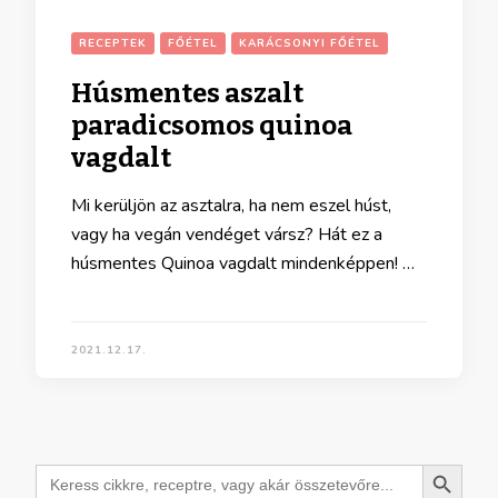
RECEPTEK
FŐÉTEL
KARÁCSONYI FŐÉTEL
Húsmentes aszalt
paradicsomos quinoa
vagdalt
Mi kerüljön az asztalra, ha nem eszel húst,
vagy ha vegán vendéget vársz? Hát ez a
húsmentes Quinoa vagdalt mindenképpen! …
2021.12.17.
Search Button
Search
for: