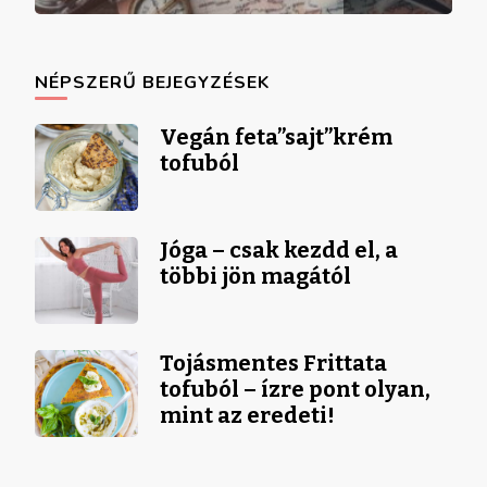
NÉPSZERŰ BEJEGYZÉSEK
Vegán feta”sajt”krém
tofuból
Jóga – csak kezdd el, a
többi jön magától
Tojásmentes Frittata
tofuból – ízre pont olyan,
mint az eredeti!