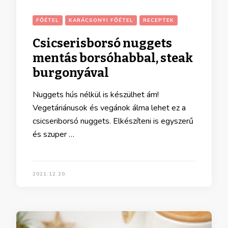
FŐÉTEL
KARÁCSONYI FŐÉTEL
RECEPTEK
Csicserisborsó nuggets
mentás borsóhabbal, steak
burgonyával
Nuggets hús nélkül is készülhet ám!
Vegetáriánusok és vegánok álma lehet ez a
csicseriborsó nuggets. Elkészíteni is egyszerű
és szuper …
2021.12.20.