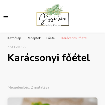
Egészséges életmód
Receptek, sport, inspiráció az egészséges
inspiráció
Kezdőlap
Receptek
Főétel
Karácsonyi főétel
életmódra
KATEGÓRIA
Karácsonyi főétel
Megjelenítés: 2 mutatása