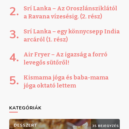
Srí Lanka – Az Oroszlánsziklától
a Ravana vízesésig. (2. rész)
Srí Lanka – egy könnycsepp India
arcáról (1. rész)
Air Fryer – Az igazság a forró
levegős sütőről!
Kismama jóga és baba-mama
jóga oktató lettem
KATEGÓRIÁK
DESSZERT
35 BEJEGYZÉS