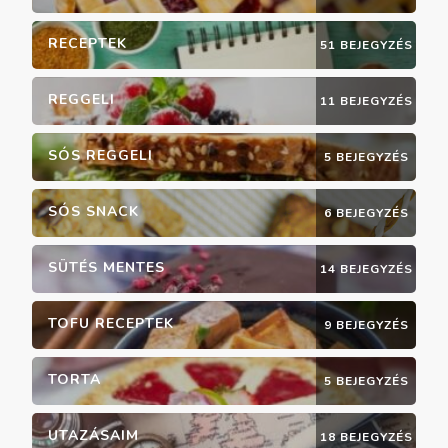
RECEPTEK
51 BEJEGYZÉS
REGGELI
11 BEJEGYZÉS
SÓS REGGELI
5 BEJEGYZÉS
SÓS SNACK
6 BEJEGYZÉS
SÜTÉS MENTES
14 BEJEGYZÉS
TOFU RECEPTEK
9 BEJEGYZÉS
TORTA
5 BEJEGYZÉS
UTAZÁSAIM
18 BEJEGYZÉS