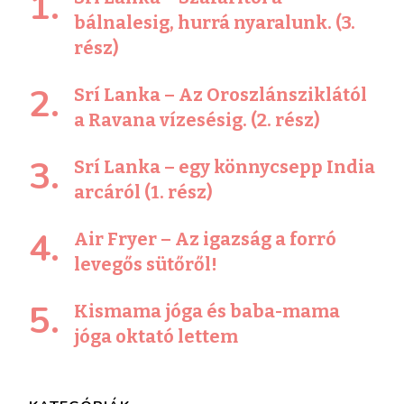
bálnalesig, hurrá nyaralunk. (3.
rész)
Srí Lanka – Az Oroszlánsziklától
a Ravana vízesésig. (2. rész)
Srí Lanka – egy könnycsepp India
arcáról (1. rész)
Air Fryer – Az igazság a forró
levegős sütőről!
Kismama jóga és baba-mama
jóga oktató lettem