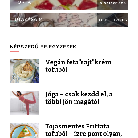
TORTA
5 BEJEGYZÉS
UTAZÁSAIM
18 BEJEGYZÉS
NÉPSZERŰ BEJEGYZÉSEK
Vegán feta”sajt”krém
tofuból
Jóga – csak kezdd el, a
többi jön magától
Tojásmentes Frittata
tofuból – ízre pont olyan,