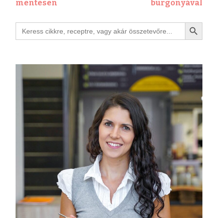
mentesen
burgonyával
Search Button
Search
for: