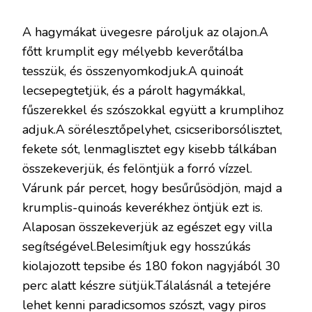
A hagymákat üvegesre pároljuk az olajon.A
főtt krumplit egy mélyebb keverőtálba
tesszük, és összenyomkodjuk.A quinoát
lecsepegtetjük, és a párolt hagymákkal,
fűszerekkel és szószokkal együtt a krumplihoz
adjuk.A sörélesztőpelyhet, csicseriborsólisztet,
fekete sót, lenmaglisztet egy kisebb tálkában
összekeverjük, és felöntjük a forró vízzel.
Várunk pár percet, hogy besűrűsödjön, majd a
krumplis-quinoás keverékhez öntjük ezt is.
Alaposan összekeverjük az egészet egy villa
segítségével.Belesimítjuk egy hosszúkás
kiolajozott tepsibe és 180 fokon nagyjából 30
perc alatt készre sütjük.Tálalásnál a tetejére
lehet kenni paradicsomos szószt, vagy piros