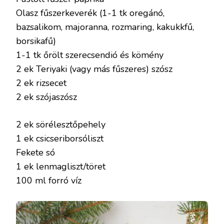
Olasz fűszerkeverék (1-1 tk oregánó,
bazsalikom, majoranna, rozmaring, kakukkfű,
borsikafű)
1-1 tk őrölt szerecsendió és kömény
2 ek Teriyaki (vagy más fűszeres) szósz
2 ek rizsecet
2 ek szójaszósz
2 ek sörélesztőpehely
1 ek csicseriborsóliszt
Fekete só
1 ek lenmagliszt/töret
100 ml forró víz