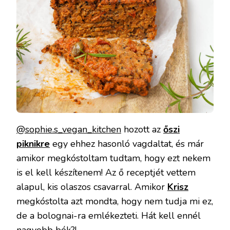
@sophie.s_vegan_kitchen
hozott az
őszi
piknikre
egy ehhez hasonló vagdaltat, és már
amikor megkóstoltam tudtam, hogy ezt nekem
is el kell készítenem! Az ő receptjét vettem
alapul, kis olaszos csavarral. Amikor
Krisz
megkóstolta azt mondta, hogy nem tudja mi ez,
de a bolognai-ra emlékezteti. Hát kell ennél