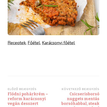
Receptek
, 
Főétel
, 
Karácsonyi főétel
ELŐZŐ BEJEGYZÉS
KÖVETKEZŐ BEJEGYZÉS
Flódni pohárkrém –
Csicserisborsó
reform karácsonyi
nuggets mentás
vegán desszert
borsóhabbal, steak