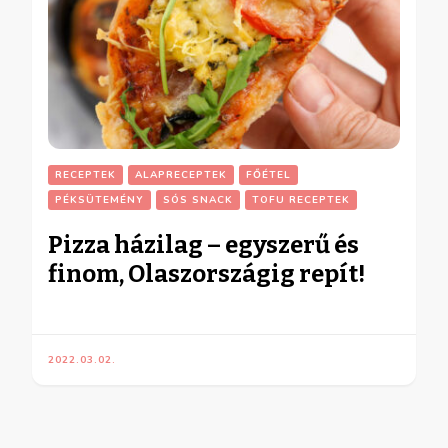
RECEPTEK
ALAPRECEPTEK
FŐÉTEL
PÉKSÜTEMÉNY
SÓS SNACK
TOFU RECEPTEK
Pizza házilag – egyszerű és
finom, Olaszországig repít!
2022.03.02.