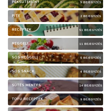
PÉKSÜTEMÉNY
5 BEJEGYZÉS
PITE
2 BEJEGYZÉS
RECEPTEK
51 BEJEGYZÉS
REGGELI
11 BEJEGYZÉS
SÓS REGGELI
5 BEJEGYZÉS
SÓS SNACK
6 BEJEGYZÉS
SÜTÉS MENTES
14 BEJEGYZÉS
TOFU RECEPTEK
9 BEJEGYZÉS