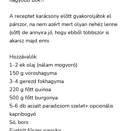
nagyobb bók?!
A receptet karácsony előtt gyakoroljátok el
párszor, na nem azért mert olyan nehéz lenne
(sőt!) de annyira jó, hogy ebből többször is
akarsz majd enni.
Hozzávalók:
1-2 ek olaj (nálam mogyoró)
150 g vöröshagyma
3-4 gerezd fokhagyma
220 g főtt quinoa
500 g főtt burgonya
5-6 db aszalt paradicsom szelet+ opcionális
kapribogyó
Só, bors
Füstölt fűszer paprika