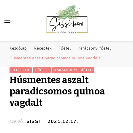
Egészséges életmód
Receptek, sport, inspiráció az egészséges
inspiráció
Kezdőlap
Receptek
Főétel
Karácsonyi főétel
életmódra
Húsmentes aszalt paradicsomos quinoa vagdalt
RECEPTEK
FŐÉTEL
KARÁCSONYI FŐÉTEL
Húsmentes aszalt
paradicsomos quinoa
vagdalt
szerző:
SISSI
2021.12.17.