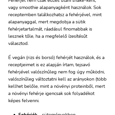
Fehérjét nem csak edzés utáni shake-ként,
vagy smoothie alapanyagként használok. Sok
receptemben találkozhatsz a fehérjével, mint
alapanyaggal, mert megdobja a sütik
fehérjetartalmát, ráadásul finomabbak is
lesznek tőle, ha a megfelelő ízesítésűt
választod.
É vegán (rizs és borsó) fehérjét használok, és a
receptjeimet is ez alapján írtam, tejsavó
fehérjével valószínűleg nem fog úgy működni,
valószínűleg változtatni kell az arányokon (több
kellhet belőle, mint a növényi proteinből, mert
a növényi fehérje igencsak sok folyadékot
képes felvenni.
Fehérjék
– süteményekben