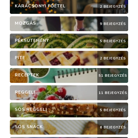
KARÁCSONYI FŐÉTEL
2 BEJEGYZÉS
MOZGÁS
9 BEJEGYZÉS
PÉKSÜTEMÉNY
5 BEJEGYZÉS
PITE
2 BEJEGYZÉS
RECEPTEK
51 BEJEGYZÉS
REGGELI
11 BEJEGYZÉS
SÓS REGGELI
5 BEJEGYZÉS
SÓS SNACK
6 BEJEGYZÉS