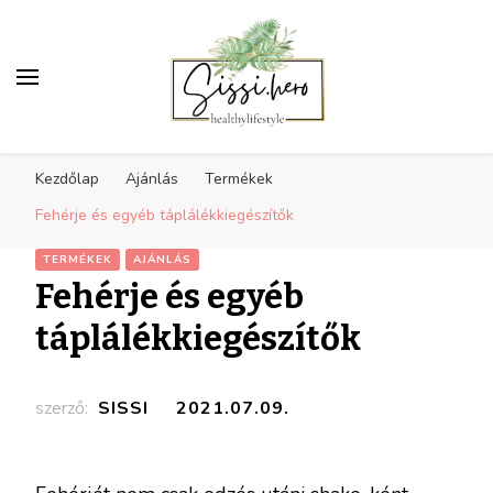
Egészséges életmód
Receptek, sport, inspiráció az egészséges
inspiráció
Kezdőlap
Ajánlás
Termékek
életmódra
Fehérje és egyéb táplálékkiegészítők
TERMÉKEK
AJÁNLÁS
Fehérje és egyéb
táplálékkiegészítők
szerző:
SISSI
2021.07.09.