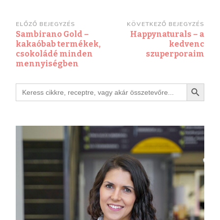
ELŐZŐ BEJEGYZÉS
KÖVETKEZŐ BEJEGYZÉS
Sambirano Gold –
Happynaturals – a
kakaóbab termékek,
kedvenc
csokoládé minden
szuperporaim
mennyiségben
Search Button
Search
for: