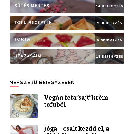
SÜTÉS MENTES
14 BEJEGYZÉS
TOFU RECEPTEK
9 BEJEGYZÉS
TORTA
5 BEJEGYZÉS
UTAZÁSAIM
18 BEJEGYZÉS
NÉPSZERŰ BEJEGYZÉSEK
Vegán feta”sajt”krém
tofuból
Jóga – csak kezdd el, a