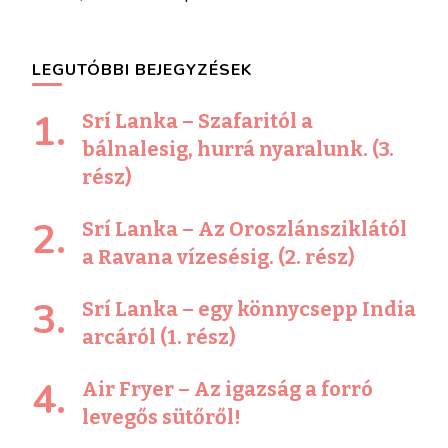
LEGUTÓBBI BEJEGYZÉSEK
Srí Lanka – Szafaritól a
bálnalesig, hurrá nyaralunk. (3.
rész)
Srí Lanka – Az Oroszlánsziklától
a Ravana vízesésig. (2. rész)
Srí Lanka – egy könnycsepp India
arcáról (1. rész)
Air Fryer – Az igazság a forró
levegős sütőről!