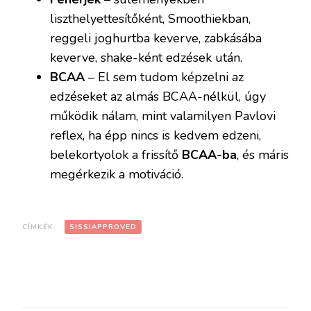
liszthelyettesítőként, Smoothiekban,
reggeli joghurtba keverve, zabkásába
keverve, shake-ként edzések után.
BCAA
– El sem tudom képzelni az
edzéseket az almás BCAA-nélkül, úgy
működik nálam, mint valamilyen Pavlovi
reflex, ha épp nincs is kedvem edzeni,
belekortyolok a frissítő
BCAA-ba
, és máris
megérkezik a motiváció.
CÍMKÉK:
SISSIAPPROVED