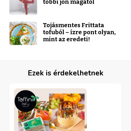
többi jön magától
Tojásmentes Frittata
tofuból – ízre pont olyan,
mint az eredeti!
Ezek is érdekelhetnek