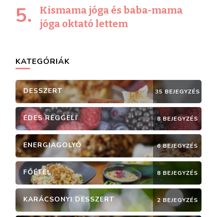
Kismama jóga és baba-mama
jóga oktató lettem
KATEGÓRIÁK
DESSZERT
35 BEJEGYZÉS
ÉDES REGGELI
8 BEJEGYZÉS
ENERGIAGOLYÓ
6 BEJEGYZÉS
FŐÉTEL
8 BEJEGYZÉS
KARÁCSONYI DESSZERT
2 BEJEGYZÉS