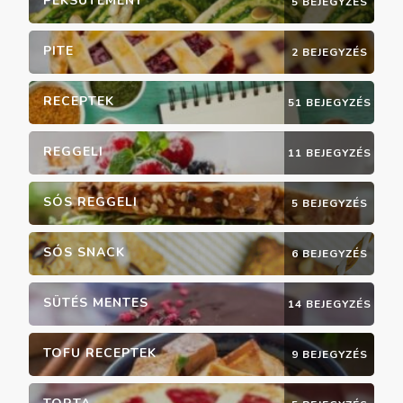
PÉKSÜTEMÉNY
5 BEJEGYZÉS
PITE
2 BEJEGYZÉS
RECEPTEK
51 BEJEGYZÉS
REGGELI
11 BEJEGYZÉS
SÓS REGGELI
5 BEJEGYZÉS
SÓS SNACK
6 BEJEGYZÉS
SÜTÉS MENTES
14 BEJEGYZÉS
TOFU RECEPTEK
9 BEJEGYZÉS