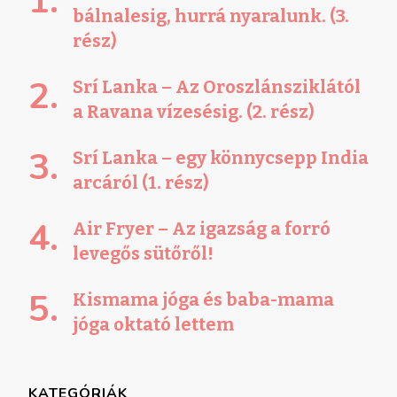
bálnalesig, hurrá nyaralunk. (3.
rész)
Srí Lanka – Az Oroszlánsziklától
a Ravana vízesésig. (2. rész)
Srí Lanka – egy könnycsepp India
arcáról (1. rész)
Air Fryer – Az igazság a forró
levegős sütőről!
Kismama jóga és baba-mama
jóga oktató lettem
KATEGÓRIÁK