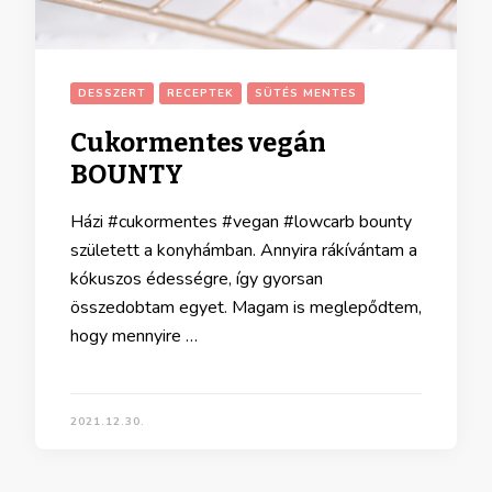
DESSZERT
RECEPTEK
SÜTÉS MENTES
Cukormentes vegán
BOUNTY
Házi #cukormentes #vegan #lowcarb bounty
született a konyhámban. Annyira rákívántam a
kókuszos édességre, így gyorsan
összedobtam egyet. Magam is meglepődtem,
hogy mennyire …
2021.12.30.