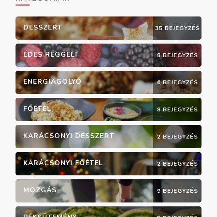
DESSZERT
35 BEJEGYZÉS
ÉDES REGGELI
8 BEJEGYZÉS
ENERGIAGOLYÓ
6 BEJEGYZÉS
FŐÉTEL
8 BEJEGYZÉS
KARÁCSONYI DESSZERT
2 BEJEGYZÉS
KARÁCSONYI FŐÉTEL
2 BEJEGYZÉS
MOZGÁS
9 BEJEGYZÉS