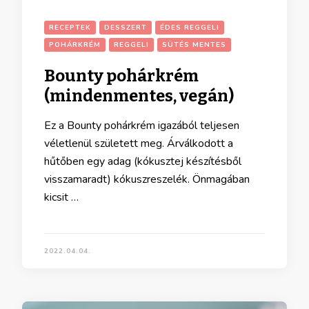
RECEPTEK
DESSZERT
ÉDES REGGELI
POHÁRKRÉM
REGGELI
SÜTÉS MENTES
Bounty pohárkrém
(mindenmentes, vegán)
Ez a Bounty pohárkrém igazából teljesen
véletlenül született meg. Árválkodott a
hűtőben egy adag (kókusztej készítésből
visszamaradt) kókuszreszelék. Önmagában
kicsit …
2022.04.04.