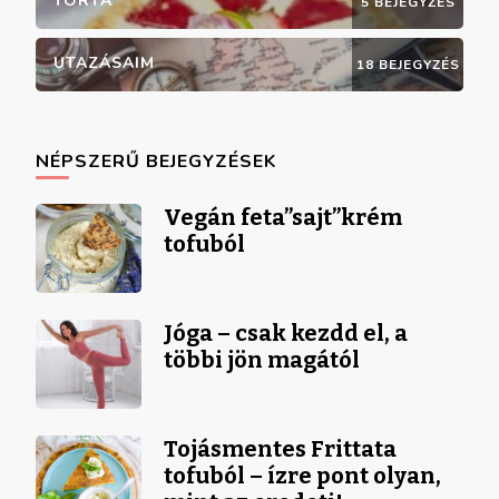
TORTA
5 BEJEGYZÉS
UTAZÁSAIM
18 BEJEGYZÉS
NÉPSZERŰ BEJEGYZÉSEK
Vegán feta”sajt”krém
tofuból
Jóga – csak kezdd el, a
többi jön magától
Tojásmentes Frittata
tofuból – ízre pont olyan,