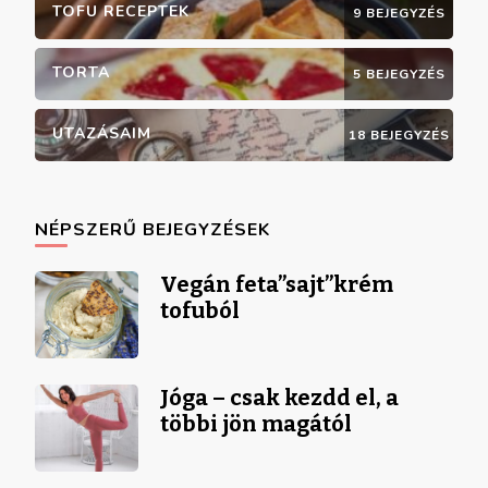
TOFU RECEPTEK
9 BEJEGYZÉS
TORTA
5 BEJEGYZÉS
UTAZÁSAIM
18 BEJEGYZÉS
NÉPSZERŰ BEJEGYZÉSEK
Vegán feta”sajt”krém
tofuból
Jóga – csak kezdd el, a
többi jön magától