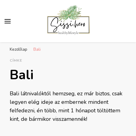
Egészséges életmód
Receptek, sport, inspiráció az egészséges
inspiráció
Kezdőlap
Bali
életmódra
CÍMKE
Bali
Bali látnivalóktól hemzseg, ez már biztos, csak
legyen elég ideje az embernek mindent
felfedezni, én több, mint 1 hónapot töltöttem
kint, de bármikor visszamennék!