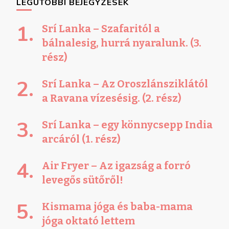
LEGUTÓBBI BEJEGYZÉSEK
Srí Lanka – Szafaritól a
bálnalesig, hurrá nyaralunk. (3.
rész)
Srí Lanka – Az Oroszlánsziklától
a Ravana vízesésig. (2. rész)
Srí Lanka – egy könnycsepp India
arcáról (1. rész)
Air Fryer – Az igazság a forró
levegős sütőről!
Kismama jóga és baba-mama
jóga oktató lettem