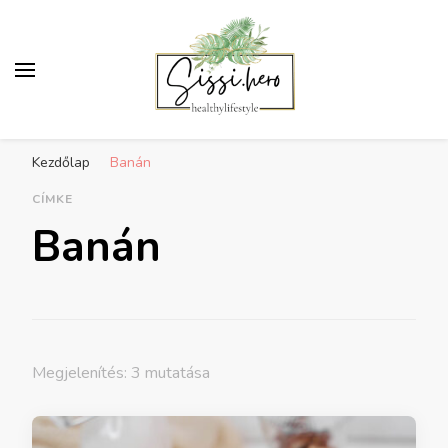
Egészséges életmód
Receptek, sport, inspiráció az egészséges
inspiráció
Kezdőlap
Banán
életmódra
CÍMKE
Banán
Megjelenítés: 3 mutatása