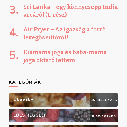
Srí Lanka – egy könnycsepp India
arcáról (1. rész)
Air Fryer – Az igazság a forró
levegős sütőről!
Kismama jóga és baba-mama
jóga oktató lettem
KATEGÓRIÁK
DESSZERT
35 BEJEGYZÉS
ÉDES REGGELI
8 BEJEGYZÉS