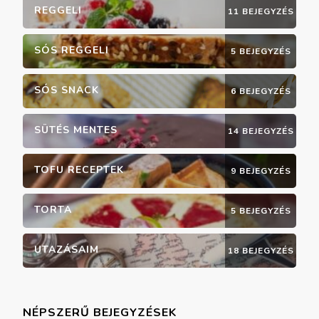
REGGELI
11 BEJEGYZÉS
SÓS REGGELI
5 BEJEGYZÉS
SÓS SNACK
6 BEJEGYZÉS
SÜTÉS MENTES
14 BEJEGYZÉS
TOFU RECEPTEK
9 BEJEGYZÉS
TORTA
5 BEJEGYZÉS
UTAZÁSAIM
18 BEJEGYZÉS
NÉPSZERŰ BEJEGYZÉSEK