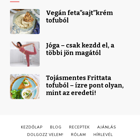
Vegán feta”sajt”krém
tofuból
Jóga – csak kezdd el, a
többi jön magától
Tojásmentes Frittata
tofuból – ízre pont olyan,
mint az eredeti!
KEZDŐLAP
BLOG
RECEPTEK
AJÁNLÁS
DOLGOZZ VELEM!
RÓLAM
HÍRLEVÉL