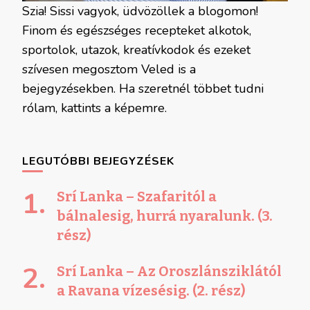
Szia! Sissi vagyok, üdvözöllek a blogomon!
Finom és egészséges recepteket alkotok,
sportolok, utazok, kreatívkodok és ezeket
szívesen megosztom Veled is a
bejegyzésekben. Ha szeretnél többet tudni
rólam, kattints a képemre.
LEGUTÓBBI BEJEGYZÉSEK
Srí Lanka – Szafaritól a
bálnalesig, hurrá nyaralunk. (3.
rész)
Srí Lanka – Az Oroszlánsziklától
a Ravana vízesésig. (2. rész)