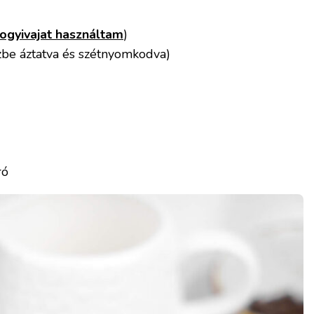
ogyivajat használtam
)
ízbe áztatva és szétnyomkodva)
ró