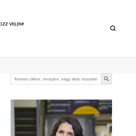
ZZ VELEM!
Search Button
Search
for: