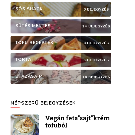
SÓS SNACK
6 BEJEGYZÉS
SÜTÉS MENTES
14 BEJEGYZÉS
TOFU RECEPTEK
9 BEJEGYZÉS
TORTA
5 BEJEGYZÉS
UTAZÁSAIM
18 BEJEGYZÉS
NÉPSZERŰ BEJEGYZÉSEK
Vegán feta”sajt”krém
tofuból