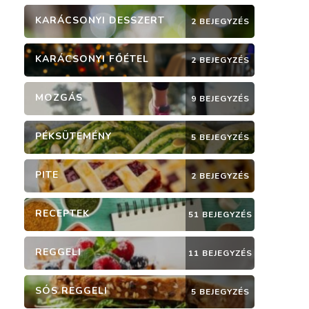
KARÁCSONYI DESSZERT
2 BEJEGYZÉS
KARÁCSONYI FŐÉTEL
2 BEJEGYZÉS
MOZGÁS
9 BEJEGYZÉS
PÉKSÜTEMÉNY
5 BEJEGYZÉS
PITE
2 BEJEGYZÉS
RECEPTEK
51 BEJEGYZÉS
REGGELI
11 BEJEGYZÉS
SÓS REGGELI
5 BEJEGYZÉS