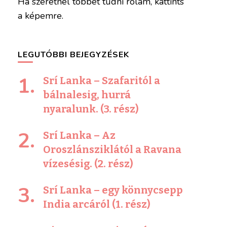
Ha szeretnél többet tudni rólam, kattints
a képemre.
LEGUTÓBBI BEJEGYZÉSEK
Srí Lanka – Szafaritól a
bálnalesig, hurrá
nyaralunk. (3. rész)
Srí Lanka – Az
Oroszlánsziklától a Ravana
vízesésig. (2. rész)
Srí Lanka – egy könnycsepp
India arcáról (1. rész)