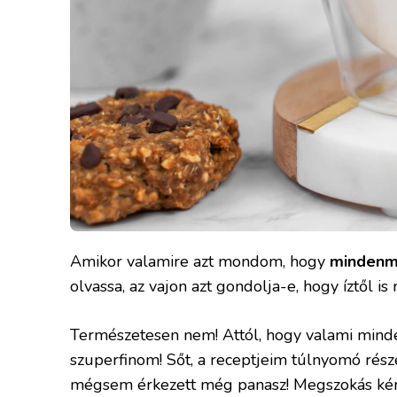
Amikor valamire azt mondom, hogy
mindenm
olvassa, az vajon azt gondolja-e, hogy íztől is
Természetesen nem! Attól, hogy valami mindenm
szuperfinom! Sőt, a receptjeim túlnyomó része
mégsem érkezett még panasz! Megszokás kérdé