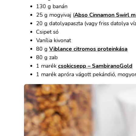
130 g banán
25 g mogyivaj (
Abso Cinnamon Swirl m
20 g datolyapaszta (vagy friss datolya v
Csipet só
Vanília kivonat
80 g
Viblance citromos proteinkása
80 g zab
1 marék
csokicsepp – SambiranoGold
1 marék apróra vágott pekándió, mogyo