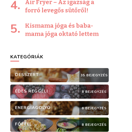
Air Fryer – Az igazság a
forró levegős sütőről!
Kismama jóga és baba-
mama jóga oktató lettem
KATEGÓRIÁK
DESSZERT
35 BEJEGYZÉS
ÉDES REGGELI
8 BEJEGYZÉS
ENERGIAGOLYÓ
6 BEJEGYZÉS
FŐÉTEL
8 BEJEGYZÉS