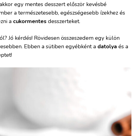
akkor egy mentes desszert először kevésbé
z ember a természetesebb, egészségesebb ízekhez és
zni a
cukormentes
desszerteket.
tól? Jó kérdés! Rövidesen összeszedem egy külön
ívesebben. Ebben a sütiben egyébként a
datolya
és a
eptet!