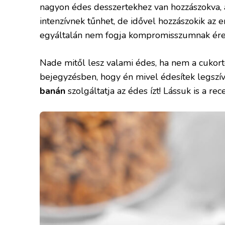
nagyon édes desszertekhez van hozzászokva, 
intenzívnek tűnhet, de idővel hozzászokik a
egyáltalán nem fogja kompromisszumnak ére
Nade mitől lesz valami édes, ha nem a cukor
bejegyzésben, hogy én mivel édesítek legsz
banán
szolgáltatja az édes ízt! Lássuk is a rec