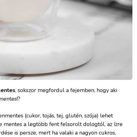
entes
, sokszor megfordul a fejemben, hogy aki
 mentes!?
entes (cukor, tojás, tej, glutén, szója) lehet
 mentes a legtöbb fent felsorolt dologtól, az ízre
se is persze, mert ha valaki a nagyon cukros,