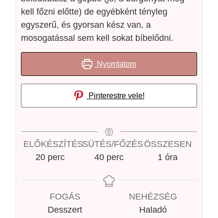
kell főzni előtte) de egyébként tényleg
egyszerű, és gyorsan kész van, a
mosogatással sem kell sokat bíbelődni.
Nyomtatom
Pinterestre vele!
ELŐKÉSZÍTÉS
SÜTÉS/FŐZÉS
ÖSSZESEN
20
perc
40
perc
1
óra
FOGÁS
NEHÉZSÉG
Desszert
Haladó