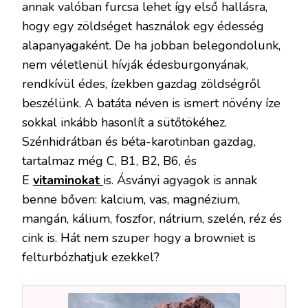
annak valóban furcsa lehet így első hallásra,
hogy egy zöldséget használok egy édesség
alapanyagaként. De ha jobban belegondolunk,
nem véletlenül hívják édesburgonyának,
rendkívül édes, ízekben gazdag zöldségről
beszélünk. A batáta néven is ismert növény íze
sokkal inkább hasonlít a sütőtökéhez.
Szénhidrátban és béta-karotinban gazdag,
tartalmaz még C, B1, B2, B6, és
E
vitaminokat
is. Ásványi agyagok is annak
benne bőven: kalcium, vas, magnézium,
mangán, kálium, foszfor, nátrium, szelén, réz és
cink is. Hát nem szuper hogy a browniet is
felturbózhatjuk ezekkel?