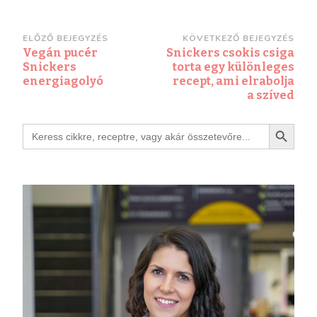
ELŐZŐ BEJEGYZÉS
KÖVETKEZŐ BEJEGYZÉS
Vegán pucér
Snickers csokis csiga
Snickers
torta egy különleges
energiagolyó
recept, ami elrabolja
a szíved
Search Button
Search
for: