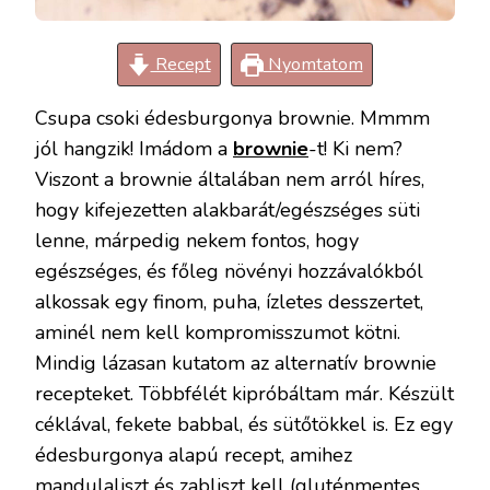
Recept
Nyomtatom
Csupa csoki édesburgonya brownie. Mmmm
jól hangzik! Imádom a
brownie
-t! Ki nem?
Viszont a brownie általában nem arról híres,
hogy kifejezetten alakbarát/egészséges süti
lenne, márpedig nekem fontos, hogy
egészséges, és főleg növényi hozzávalókból
alkossak egy finom, puha, ízletes desszertet,
aminél nem kell kompromisszumot kötni.
Mindig lázasan kutatom az alternatív brownie
recepteket. Többfélét kipróbáltam már. Készült
céklával, fekete babbal, és sütőtökkel is. Ez egy
édesburgonya alapú recept, amihez
mandulaliszt és zabliszt kell (gluténmentes