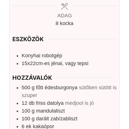
ADAG
8
kocka
ESZKÖZÖK
Konyhai robotgép
15x22cm-es jénai, vagy tepsi
HOZZÁVALÓK
500
g
főtt édesburgonya
sütőben sütött is
szuper
12
db
friss datolya
medjool is jó
100
g
mandulaliszt
100
g
darált zab/zabliszt
6
ek
kakaópor