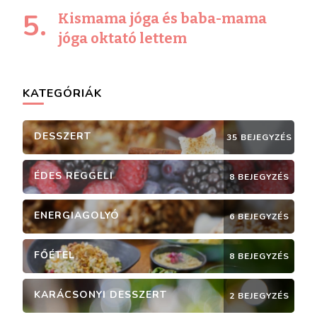
Kismama jóga és baba-mama
jóga oktató lettem
KATEGÓRIÁK
DESSZERT
35 BEJEGYZÉS
ÉDES REGGELI
8 BEJEGYZÉS
ENERGIAGOLYÓ
6 BEJEGYZÉS
FŐÉTEL
8 BEJEGYZÉS
KARÁCSONYI DESSZERT
2 BEJEGYZÉS