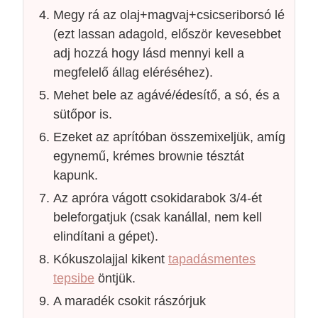
Megy rá az olaj+magvaj+csicseriborsó lé
(ezt lassan adagold, először kevesebbet
adj hozzá hogy lásd mennyi kell a
megfelelő állag eléréséhez).
Mehet bele az agávé/édesítő, a só, és a
sütőpor is.
Ezeket az aprítóban összemixeljük, amíg
egynemű, krémes brownie tésztát
kapunk.
Az apróra vágott csokidarabok 3/4-ét
beleforgatjuk (csak kanállal, nem kell
elindítani a gépet).
Kókuszolajjal kikent
tapadásmentes
tepsibe
öntjük.
A maradék csokit rászórjuk