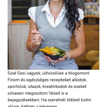
Szia! Sissi vagyok, üdvözöllek a blogomon!
Finom és egészséges recepteket alkotok,
sportolok, utazok, kreatívkodok és ezeket
szívesen megosztom Veled is a
bejegyzésekben. Ha szeretnél többet tudni
rólam, kattints a képemre.