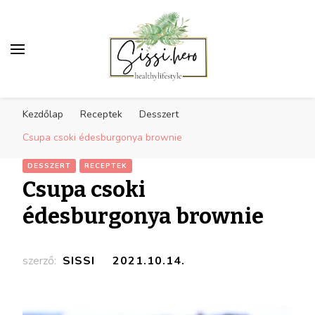
Egészséges életmód
Receptek, sport, inspiráció az egészséges
inspiráció
Kezdőlap
Receptek
Desszert
életmódra
Csupa csoki édesburgonya brownie
DESSZERT
RECEPTEK
Csupa csoki
édesburgonya brownie
szerző:
SISSI
2021.10.14.