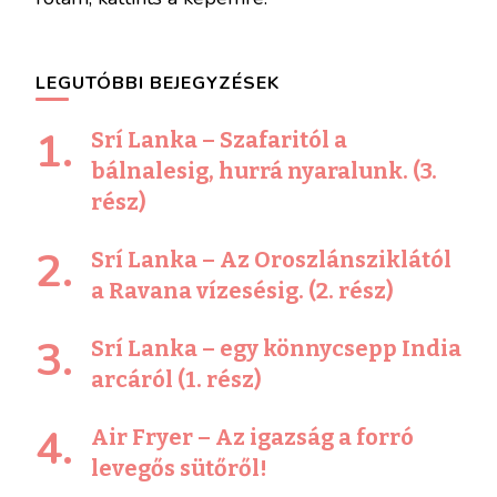
LEGUTÓBBI BEJEGYZÉSEK
Srí Lanka – Szafaritól a
bálnalesig, hurrá nyaralunk. (3.
rész)
Srí Lanka – Az Oroszlánsziklától
a Ravana vízesésig. (2. rész)
Srí Lanka – egy könnycsepp India
arcáról (1. rész)
Air Fryer – Az igazság a forró
levegős sütőről!