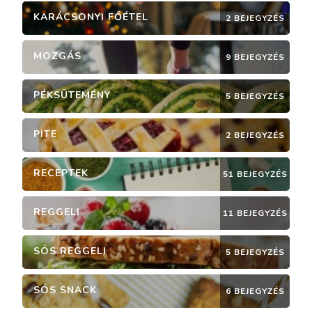
KARÁCSONYI FŐÉTEL
2 BEJEGYZÉS
MOZGÁS
9 BEJEGYZÉS
PÉKSÜTEMÉNY
5 BEJEGYZÉS
PITE
2 BEJEGYZÉS
RECEPTEK
51 BEJEGYZÉS
REGGELI
11 BEJEGYZÉS
SÓS REGGELI
5 BEJEGYZÉS
SÓS SNACK
6 BEJEGYZÉS