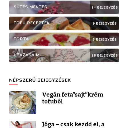
SÜTÉS MENTES
14 BEJEGYZÉS
TOFU RECEPTEK
9 BEJEGYZÉS
TORTA
5 BEJEGYZÉS
UTAZÁSAIM
18 BEJEGYZÉS
NÉPSZERŰ BEJEGYZÉSEK
Vegán feta”sajt”krém
tofuból
Jóga – csak kezdd el, a