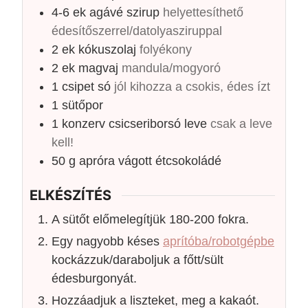
4-6
ek
agávé szirup
helyettesíthető
édesítőszerrel/datolyasziruppal
2
ek
kókuszolaj
folyékony
2
ek
magvaj
mandula/mogyoró
1
csipet
só
jól kihozza a csokis, édes ízt
1
sütőpor
1
konzerv
csicseriborsó leve
csak a leve
kell!
50
g
apróra vágott étcsokoládé
ELKÉSZÍTÉS
A sütőt előmelegítjük 180-200 fokra.
Egy nagyobb késes
aprítóba/robotgépbe
kockázzuk/daraboljuk a főtt/sült
édesburgonyát.
Hozzáadjuk a liszteket, meg a kakaót.