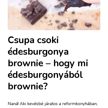
Csupa csoki
édesburgonya
brownie – hogy mi
édesburgonyából
brownie?
Naná! Aki kevésbé járatos a reformkonyhában,