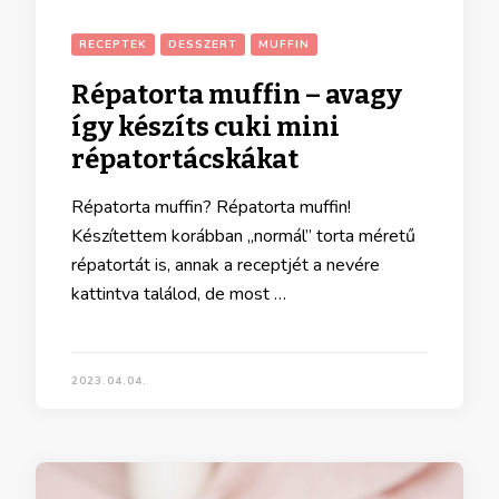
RECEPTEK
DESSZERT
MUFFIN
Répatorta muffin – avagy
így készíts cuki mini
répatortácskákat
Répatorta muffin? Répatorta muffin!
Készítettem korábban „normál” torta méretű
répatortát is, annak a receptjét a nevére
kattintva találod, de most …
2023.04.04.