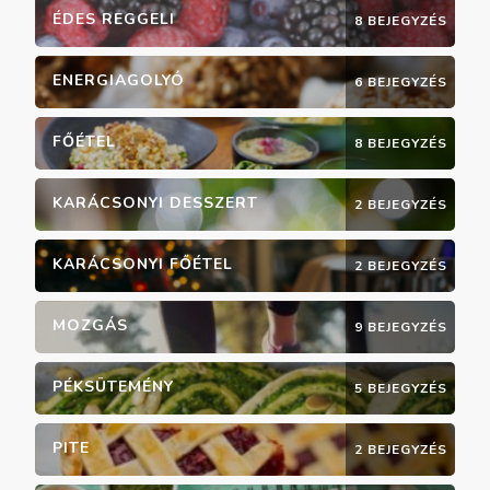
ÉDES REGGELI
8 BEJEGYZÉS
ENERGIAGOLYÓ
6 BEJEGYZÉS
FŐÉTEL
8 BEJEGYZÉS
KARÁCSONYI DESSZERT
2 BEJEGYZÉS
KARÁCSONYI FŐÉTEL
2 BEJEGYZÉS
MOZGÁS
9 BEJEGYZÉS
PÉKSÜTEMÉNY
5 BEJEGYZÉS
PITE
2 BEJEGYZÉS