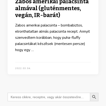
Zabos amerikai palacsinta
almával (gluténmentes,
vegán, IR-barát)
Zabos amerikai palacsinta – bombabiztos,
elronthatatlan almás palacsinta recept. Annyit
szenvedtem korábban, hogy puha-fluffy
palacsintákat készítsek (mentesen persze)
hogy egy …
2022.03.04.
Search Button
Search
for: