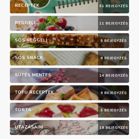
RECEPTEK
51 BEJEGYZÉS
REGGELI
11 BEJEGYZÉS
SÓS REGGELI
5 BEJEGYZÉS
SÓS SNACK
6 BEJEGYZÉS
SÜTÉS MENTES
14 BEJEGYZÉS
TOFU RECEPTEK
9 BEJEGYZÉS
TORTA
5 BEJEGYZÉS
UTAZÁSAIM
18 BEJEGYZÉS