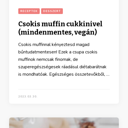
RECEPTEK
DESSZERT
Csokis muffin cukkinivel
(mindenmentes, vegán)
Csokis muffinnal kényeztesd magad
bűntudatmentesen! Ezek a csupa csokis
muffinok nemcsak finomak, de
szuperegészségesek ráadásul diétabarátnak
is mondhatóak. Egészséges összetevőkből, …
2023.03.30.