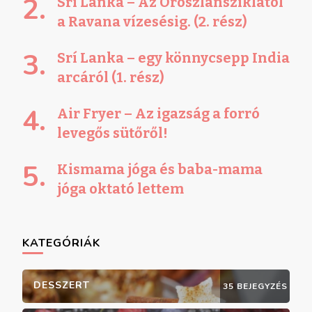
Srí Lanka – Az Oroszlánsziklától
a Ravana vízesésig. (2. rész)
Srí Lanka – egy könnycsepp India
arcáról (1. rész)
Air Fryer – Az igazság a forró
levegős sütőről!
Kismama jóga és baba-mama
jóga oktató lettem
KATEGÓRIÁK
DESSZERT
35 BEJEGYZÉS