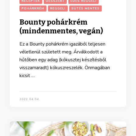
RECEPTEK
DESSZERT
ÉDES REGGELI
POHÁRKRÉM
REGGELI
SÜTÉS MENTES
Bounty pohárkrém
(mindenmentes, vegán)
Ez a Bounty pohárkrém igazából teljesen
véletlenül született meg. Árválkodott a
hűtőben egy adag (kókusztej készítésből
visszamaradt) kókuszreszelék. Önmagában
kicsit …
2022.04.04.