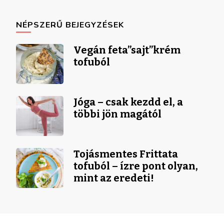
NÉPSZERŰ BEJEGYZÉSEK
Vegán feta”sajt”krém
tofuból
Jóga – csak kezdd el, a
többi jön magától
Tojásmentes Frittata
tofuból – ízre pont olyan,
mint az eredeti!