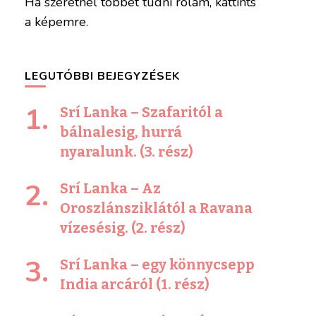
Ha szeretnél többet tudni rólam, kattints
a képemre.
LEGUTÓBBI BEJEGYZÉSEK
Srí Lanka – Szafaritól a
bálnalesig, hurrá
nyaralunk. (3. rész)
Srí Lanka – Az
Oroszlánsziklától a Ravana
vízesésig. (2. rész)
Srí Lanka – egy könnycsepp
India arcáról (1. rész)