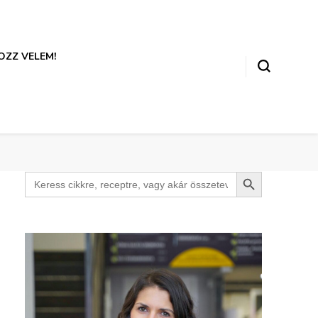
ZZ VELEM!
Search Button
Search
for: