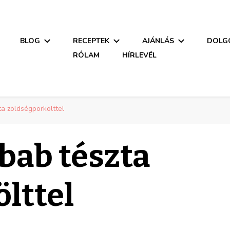
ció
BLOG
RECEPTEK
AJÁNLÁS
DOLGO
RÓLAM
HÍRLEVÉL
ció
a zöldségpörkölttel
bab tészta
lttel