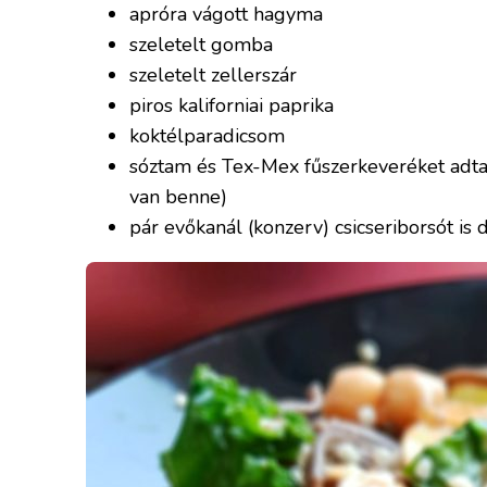
apróra vágott hagyma
szeletelt gomba
szeletelt zellerszár
piros kaliforniai paprika
koktélparadicsom
sóztam és Tex-Mex fűszerkeveréket adtam
van benne)
pár evőkanál (konzerv) csicseriborsót is