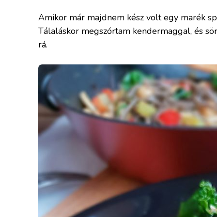
Amikor már majdnem kész volt egy marék spen
Tálaláskor megszórtam kendermaggal, és sörél
rá.