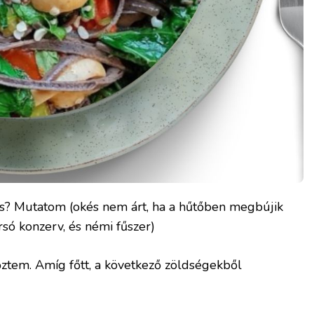
is? Mutatom (okés nem árt, ha a hűtőben megbújik
só konzerv, és némi fűszer)
főztem. Amíg főtt, a következő zöldségekből