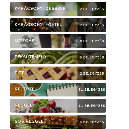
KARÁCSONYI DESSZERT
2 BEJEGYZÉS
KARÁCSONYI FŐÉTEL
2 BEJEGYZÉS
MOZGÁS
9 BEJEGYZÉS
PÉKSÜTEMÉNY
5 BEJEGYZÉS
PITE
2 BEJEGYZÉS
RECEPTEK
51 BEJEGYZÉS
REGGELI
11 BEJEGYZÉS
SÓS REGGELI
5 BEJEGYZÉS