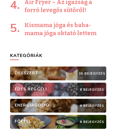
Air Fryer – Az igazság a
forró levegős sütőről!
Kismama jóga és baba-
mama jóga oktató lettem
KATEGÓRIÁK
DESSZERT
35 BEJEGYZÉS
ÉDES REGGELI
8 BEJEGYZÉS
ENERGIAGOLYÓ
6 BEJEGYZÉS
FŐÉTEL
8 BEJEGYZÉS