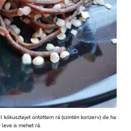
dl kókusztejet öntöttem rá (szintén konzerv) de ha
 leve is mehet rá.