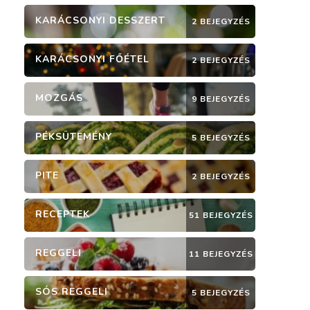
KARÁCSONYI DESSZERT
2 BEJEGYZÉS
KARÁCSONYI FŐÉTEL
2 BEJEGYZÉS
MOZGÁS
9 BEJEGYZÉS
PÉKSÜTEMÉNY
5 BEJEGYZÉS
PITE
2 BEJEGYZÉS
RECEPTEK
51 BEJEGYZÉS
REGGELI
11 BEJEGYZÉS
SÓS REGGELI
5 BEJEGYZÉS