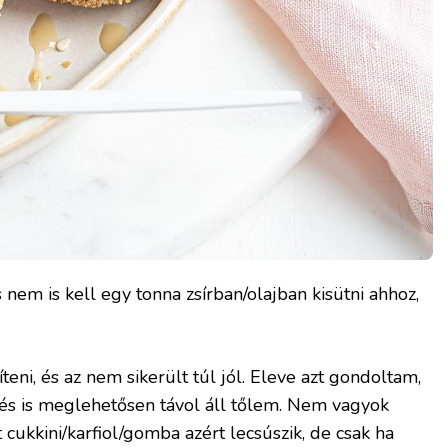
s nem is kell egy tonna zsírban/olajban kisütni ahhoz,
íteni, és az nem sikerült túl jól. Eleve azt gondoltam,
tés is meglehetősen távol áll tőlem. Nem vagyok
tt cukkini/karfiol/gomba azért lecsúszik, de csak ha