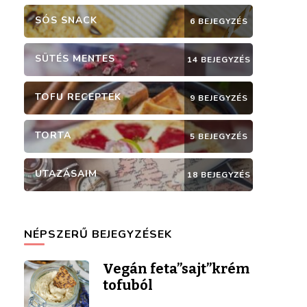
SÓS SNACK
6 BEJEGYZÉS
SÜTÉS MENTES
14 BEJEGYZÉS
TOFU RECEPTEK
9 BEJEGYZÉS
TORTA
5 BEJEGYZÉS
UTAZÁSAIM
18 BEJEGYZÉS
NÉPSZERŰ BEJEGYZÉSEK
Vegán feta”sajt”krém
tofuból