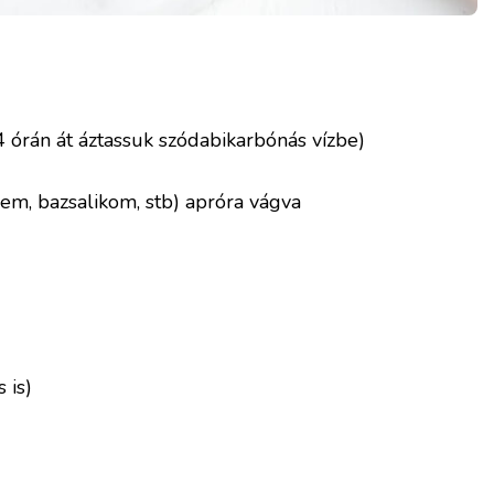
 órán át áztassuk szódabikarbónás vízbe)
yem, bazsalikom, stb) apróra vágva
 is)