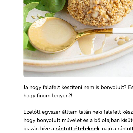
Ja hogy falafelt készíteni nem is bonyolult? É
hogy finom legyen?!
Ezelőtt egyszer álltam talán neki falafelt kész
hogy bonyolult művelet és a bő olajban kisü
igazán híve a
rántott ételeknek
, najó a ránto