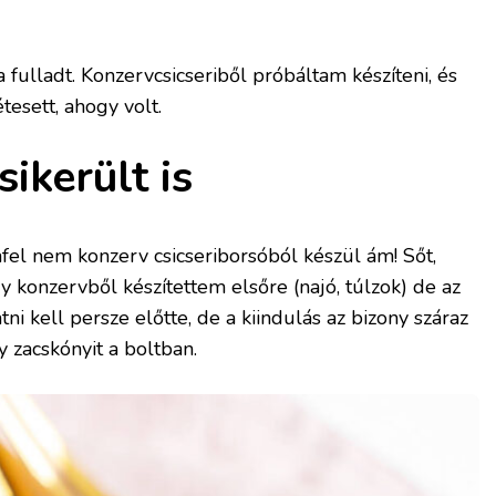
 fulladt. Konzervcsicseriből próbáltam készíteni, és
tesett, ahogy volt.
sikerült is
lafel nem konzerv csicseriborsóból készül ám! Sőt,
y konzervből készítettem elsőre (najó, túlzok) de az
tatni kell persze előtte, de a kiindulás az bizony száraz
 zacskónyit a boltban.