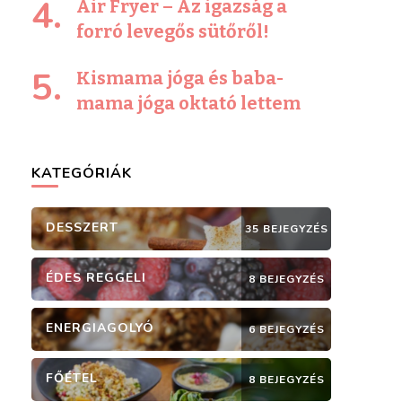
Air Fryer – Az igazság a
forró levegős sütőről!
Kismama jóga és baba-
mama jóga oktató lettem
KATEGÓRIÁK
DESSZERT
35 BEJEGYZÉS
ÉDES REGGELI
8 BEJEGYZÉS
ENERGIAGOLYÓ
6 BEJEGYZÉS
FŐÉTEL
8 BEJEGYZÉS