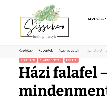
Egészséges életmód inspirá
KEZDŐLAP
Egészséges életmód inspirá
Receptek, sport, inspiráció az egészséges életmódra
Kezdőlap
Receptek
Alapreceptek
Házi falafel 
RECEPTEK
ALAPRECEPTEK
FŐÉTEL
Házi falafel
mindenment