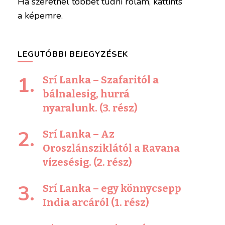
Ha szeretnél többet tudni rólam, kattints
a képemre.
LEGUTÓBBI BEJEGYZÉSEK
Srí Lanka – Szafaritól a
bálnalesig, hurrá
nyaralunk. (3. rész)
Srí Lanka – Az
Oroszlánsziklától a Ravana
vízesésig. (2. rész)
Srí Lanka – egy könnycsepp
India arcáról (1. rész)