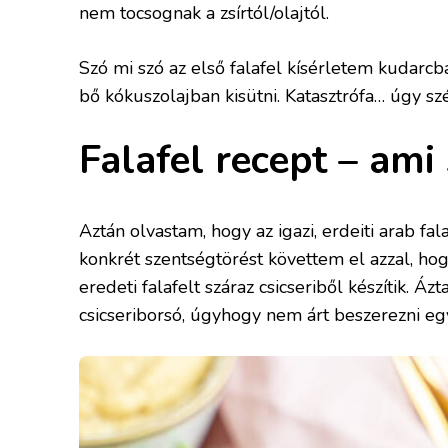
nem tocsognak a zsírtól/olajtól.
Szó mi szó az első falafel kísérletem kudarcba
bő kókuszolajban kisütni. Katasztrófa… úgy szé
Falafel recept – ami 
Aztán olvastam, hogy az igazi, erdeiti arab fa
konkrét szentségtörést követtem el azzal, hog
eredeti falafelt száraz csicseriből készítik. Áz
csicseriborsó, úgyhogy nem árt beszerezni egy