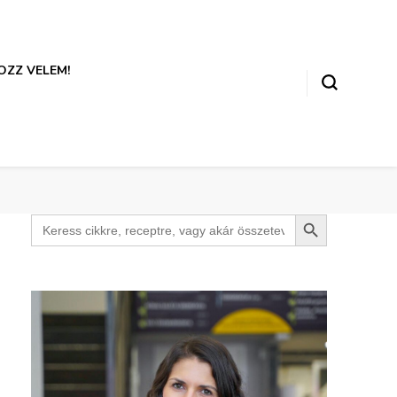
ZZ VELEM!
Search Button
Search
for: