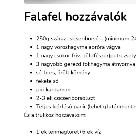
Falafel hozzávalók
250g száraz csicseriborsó – (minimum 24
1 nagy vöröshagyma apróra vágva
1 nagy csokor friss zöldfűszer(petrezsel
3 nagyobb gerezd fokhagyma átnyomva
só, bors, őrölt kömény
fekete só
pici kardamon
2-3 ek csicseriborsóliszt
Teljes kiőrlésű panír (lehet gluténmentes
És a trükkös hozzávalóim:
1 ek lenmagtöret+6 ek víz