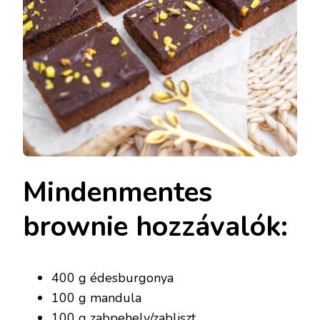
Mindenmentes
brownie hozzávalók:
400 g édesburgonya
100 g mandula
100 g zabpehely/zabliszt