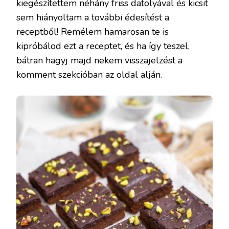
kiegészítettem néhány friss datolyával és kicsit
sem hiányoltam a további édesítést a
receptből! Remélem hamarosan te is
kipróbálod ezt a receptet, és ha így teszel,
bátran hagyj majd nekem visszajelzést a
komment szekcióban az oldal alján.