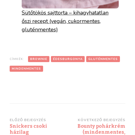
Sütőtökös sajttorta – kihagyhatatlan
őszi recept (vegán, cukormentes,
gluténmentes)
CÍMKÉK:
BROWNIE
ÉDESBURGONYA
GLUTÉNMENTES
MINDENMENTES
ELŐZŐ BEJEGYZÉS
KÖVETKEZŐ BEJEGYZÉS
Snickers csoki
Bounty pohárkrém
házilag
(mindenmentes,