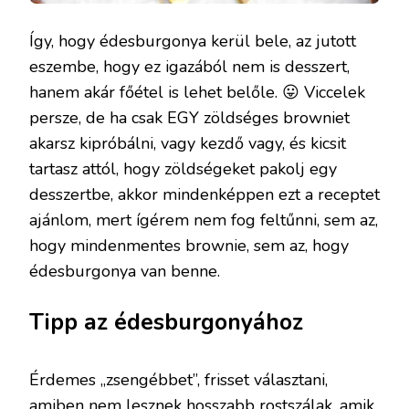
Így, hogy édesburgonya kerül bele, az jutott
eszembe, hogy ez igazából nem is desszert,
hanem akár főétel is lehet belőle. 😛 Viccelek
persze, de ha csak EGY zöldséges browniet
akarsz kipróbálni, vagy kezdő vagy, és kicsit
tartasz attól, hogy zöldségeket pakolj egy
desszertbe, akkor mindenképpen ezt a receptet
ajánlom, mert ígérem nem fog feltűnni, sem az,
hogy mindenmentes brownie, sem az, hogy
édesburgonya van benne.
Tipp az édesburgonyához
Érdemes „zsengébbet”, frisset választani,
amiben nem lesznek hosszabb rostszálak, amik