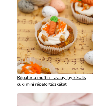
Répatorta muffin – avagy így készíts
cuki mini répatortácskákat