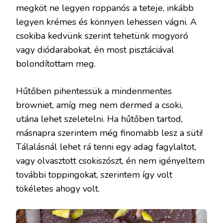
megköt ne legyen roppanós a teteje, inkább
legyen krémes és könnyen lehessen vágni. A
csokiba kedvünk szerint tehetünk mogyoró
vagy diódarabokat, én most pisztáciával
bolondítottam meg.
Hűtőben pihentessük a mindenmentes
browniet, amíg meg nem dermed a csoki,
utána lehet szeletelni. Ha hűtőben tartod,
másnapra szerintem még finomabb lesz a süti!
Tálalásnál lehet rá tenni egy adag fagylaltot,
vagy olvasztott csokiszószt, én nem igényeltem
további toppingokat, szerintem így volt
tökéletes ahogy volt.