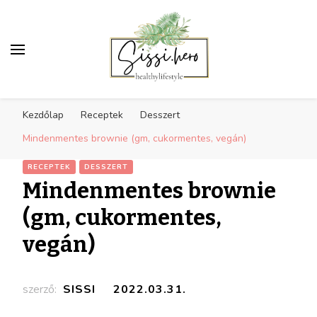
Egészséges életmód
Receptek, sport, inspiráció az egészséges
inspiráció
Kezdőlap
Receptek
Desszert
életmódra
Mindenmentes brownie (gm, cukormentes, vegán)
RECEPTEK
DESSZERT
Mindenmentes brownie
(gm, cukormentes,
vegán)
szerző:
SISSI
2022.03.31.