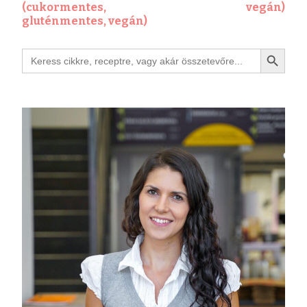
(cukormentes,
vegán)
gluténmentes, vegán)
Search Button
Search
for: