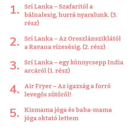
Srí Lanka – Szafaritól a
bálnalesig, hurrá nyaralunk. (3.
rész)
Srí Lanka – Az Oroszlánsziklától
a Ravana vízesésig. (2. rész)
Srí Lanka – egy könnycsepp India
arcáról (1. rész)
Air Fryer – Az igazság a forró
levegős sütőről!
Kismama jóga és baba-mama
jóga oktató lettem