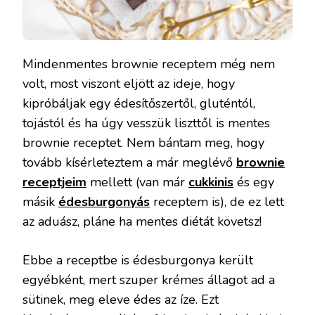
Mindenmentes brownie receptem még nem
volt, most viszont eljött az ideje, hogy
kipróbáljak egy édesítőszertől, gluténtól,
tojástól és ha úgy vesszük liszttől is mentes
brownie receptet. Nem bántam meg, hogy
tovább kísérleteztem a már meglévő
brownie
receptjeim
mellett (van már
cukkinis
és egy
másik
édesburgonyás
receptem is), de ez lett
az aduász, pláne ha mentes diétát követsz!
Ebbe a receptbe is édesburgonya került
egyébként, mert szuper krémes állagot ad a
sütinek, meg eleve édes az íze. Ezt