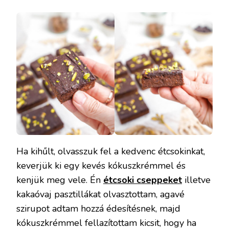
Ha kihűlt, olvasszuk fel a kedvenc étcsokinkat,
keverjük ki egy kevés kókuszkrémmel és
kenjük meg vele. Én
étcsoki cseppeket
illetve
kakaóvaj pasztillákat olvasztottam, agavé
szirupot adtam hozzá édesítésnek, majd
kókuszkrémmel fellazítottam kicsit, hogy ha