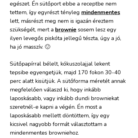
egészet. Én sütőport ebbe a receptbe nem
tettem, így egyrészt tényleg
mindenmentes
lett, másrészt meg nem is igazán éreztem
szükségét, mert a
brownie
sosem lesz egy
ilyen levegős piskóta jellegű tészta, úgy a jó,
ha jó masszív. 🙂
Sütőpapírral bélelt, kókuszolajjal lekent
tepsibe egyengetjük, majd 170 fokon 30-40
perc alatt kisütjük. A sütőforma méretét annak
megfelelően válaszd ki, hogy inkább
laposkásabb, vagy inkább dundi browniekat
szeretnél-e kapni a végén. Én most a
laposkásabb mellett döntöttem, így egy
kicsivel nagyobb formát választottam a
mindenmentes browniehoz.