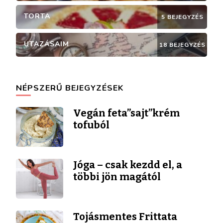
TORTA
5 BEJEGYZÉS
UTAZÁSAIM
18 BEJEGYZÉS
NÉPSZERŰ BEJEGYZÉSEK
Vegán feta”sajt”krém
tofuból
Jóga – csak kezdd el, a
többi jön magától
Tojásmentes Frittata