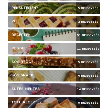
PÉKSÜTEMÉNY
5 BEJEGYZÉS
PITE
2 BEJEGYZÉS
RECEPTEK
51 BEJEGYZÉS
REGGELI
11 BEJEGYZÉS
SÓS REGGELI
5 BEJEGYZÉS
SÓS SNACK
6 BEJEGYZÉS
SÜTÉS MENTES
14 BEJEGYZÉS
TOFU RECEPTEK
9 BEJEGYZÉS