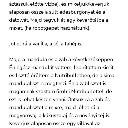
áztassuk előtte vízbe), és mixeljük/keverjük
alaposan össze a sült édesburgonyát és a
datolyát. Majd tegyük át egy keverőtálba a
mixet, (ha robotgépet használtunk).
Jöhet rá a vanília, a só, a fahéj is.
Majd a mandula és a zab a következőképpen:
Én egész mandulát vettem, lepirítottam kicsit
és lisztté őröltem a Nutribulletben, de a sima
mandulaliszt is megteszi. Én a zablisztet is
magamnak szoktam őrölni Nutribullettel, de
ezt is lehet készen venni. Öntsük rá a zab és
mandulalisztet a mixre, majd jöhet rá a
mogyoróvaj, a kókuszolaj és a növényi tej is.
Keverjük alaposan össze egy villával az