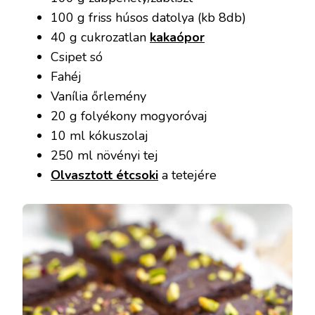
100 g friss húsos datolya (kb 8db)
40 g cukrozatlan
kakaópor
Csipet só
Fahéj
Vanília őrlemény
20 g folyékony mogyoróvaj
10 ml kókuszolaj
250 ml növényi tej
Olvasztott étcsoki
a tetejére