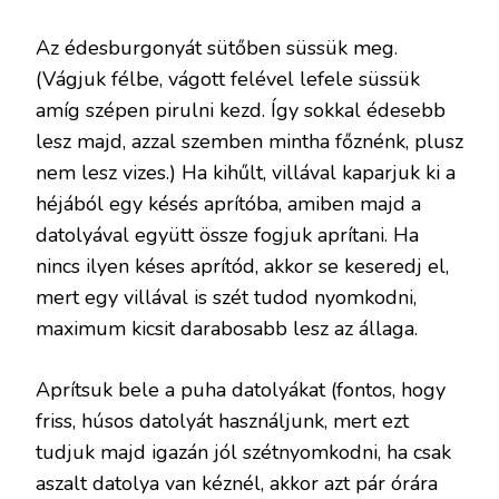
Az édesburgonyát sütőben süssük meg.
(Vágjuk félbe, vágott felével lefele süssük
amíg szépen pirulni kezd. Így sokkal édesebb
lesz majd, azzal szemben mintha főznénk, plusz
nem lesz vizes.) Ha kihűlt, villával kaparjuk ki a
héjából egy késés aprítóba, amiben majd a
datolyával együtt össze fogjuk aprítani. Ha
nincs ilyen késes aprítód, akkor se keseredj el,
mert egy villával is szét tudod nyomkodni,
maximum kicsit darabosabb lesz az állaga.
Aprítsuk bele a puha datolyákat (fontos, hogy
friss, húsos datolyát használjunk, mert ezt
tudjuk majd igazán jól szétnyomkodni, ha csak
aszalt datolya van kéznél, akkor azt pár órára